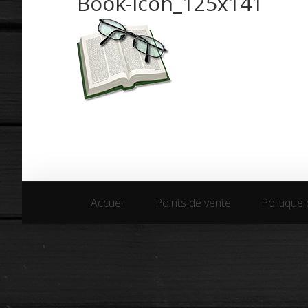
Book-icon_125x141
Accueil
Points de vente
Politique 
Accueil
Points de vente
Politique 