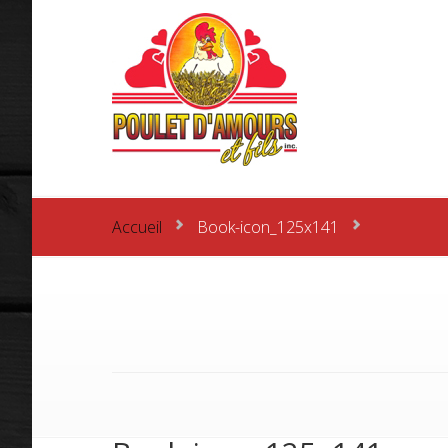
Accueil
Book-icon_125x141