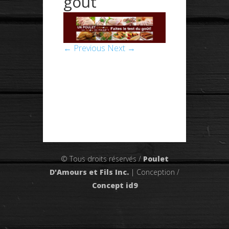
gout
← Previous
Next →
© Tous droits réservés /
Poulet
D'Amours et Fils Inc.
| Conception /
Concept id9